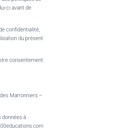
lui-ci avant de
e confidentialité,
lisation du présent
 votre consentement.
e des Marronniers –
os données à
@100educations.com