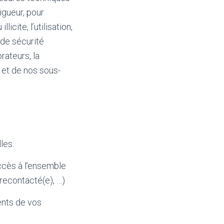
igueur, pour
icite, l’utilisation,
 de sécurité
rateurs, la
 et de nos sous-
les.
ccès à l’ensemble
recontacté(e), …)
ments de vos