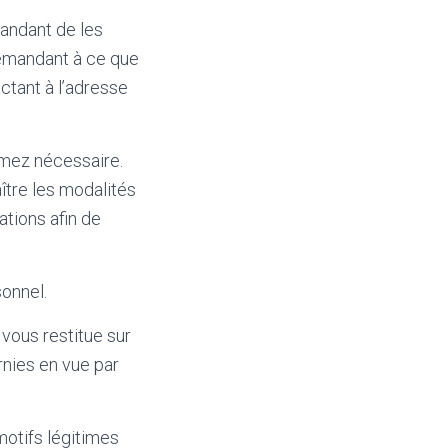
mandant de les
 demandant à ce que
ctant à l’adresse
timez nécessaire.
aître les modalités
tions afin de
sonnel.
ous restitue sur
rnies en vue par
motifs légitimes