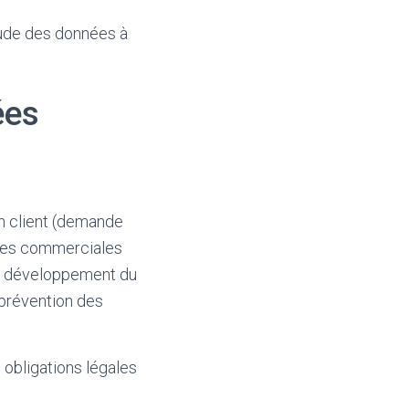
tude des données à
ées
on client (demande
fres commerciales
 du développement du
 prévention des
 obligations légales