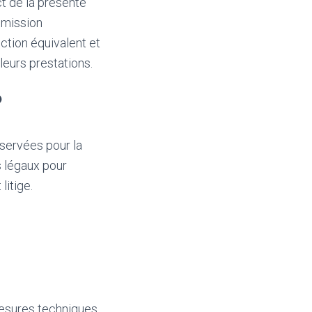
t de la présente
mmission
ction équivalent et
leurs prestations.
?
nservées pour la
s légaux pour
litige.
mesures techniques