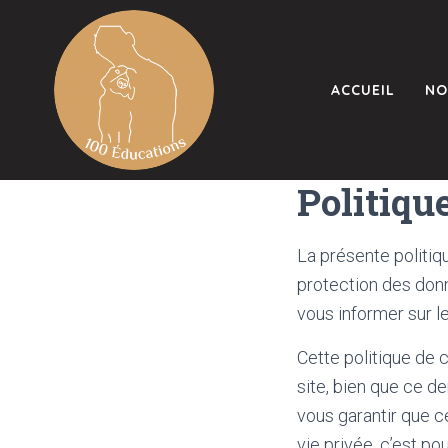
ACCUEIL
NO
Politiqu
La présente politiq
protection des donn
vous informer sur l
Cette politique de 
site, bien que ce d
vous garantir que c
vie privée, c’est 